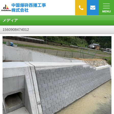
メディア
1560908474012