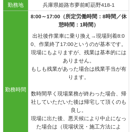
勤務地
兵庫県姫路市夢前町莇野418-1
8:00
～
17:00
（所定労働時間：
8
時間／休
憩時間：
1
時
間）
出社後作業車に乗り換え
→
現場到着
8:0
0
、作業終了
17:00
というのが基本です。
現場にもよりますが、残業は基本的には
ありません。
もしも残業があった場合は残業手当が有
ります。
勤務時間
数時間早く現場業務が終わった場合、
帰
社していただいた後は帰宅して頂くのも
良し。
現場に出た後、悪天候により中止になっ
た場合は（現場状況・
施工方法によ