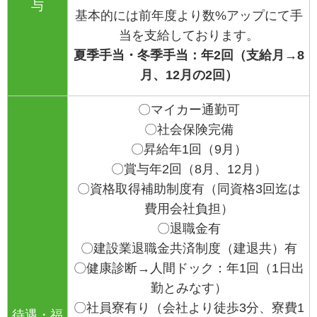
与
基本的には前年度より数%アップにて手
当を支給しております。
夏季手当・冬季手当：年
2
回（支給月
→8
月、
12
月の
2
回）
〇マイカー通勤可
〇社会保険完備
〇昇給年1回（9月）
〇賞与年2回（8月、12月）
〇資格取得補助制度有（同資格3回迄は
費用会社負担）
〇退職金有
〇建設業退職金共済制度（建退共）有
〇健康診断→人間ドック：年1回（1日出
勤とみなす）
〇社員寮有り（会社より徒歩3分、寮費1
待遇・福