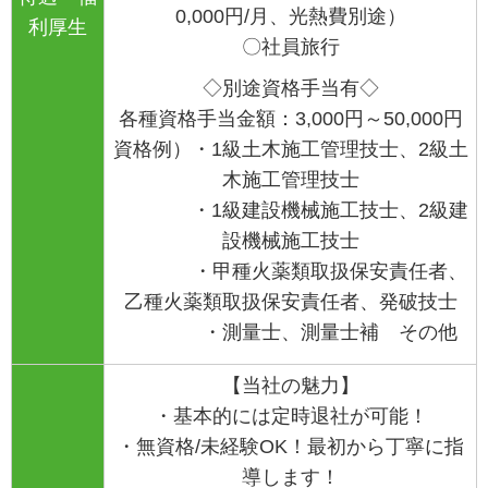
0,000円/月、光熱費別途）
利厚生
〇社員旅行
◇別途資格手当有◇
各種資格手当金額：
3,000
円～
50,000
円
資格例）・
1
級土木施工管理技士、
2
級土
木施工管理技士
・
1
級建設機械施工技士、
2
級建
設機械施工技士
・甲種火薬類取扱保安責任者、
乙種火薬類取扱保安責任者、
発破技士
・測量士、測量士補 その他
【当社の魅力】
・基本的には定時退社が可能！
・無資格/未経験OK！最初から丁寧に指
導します！