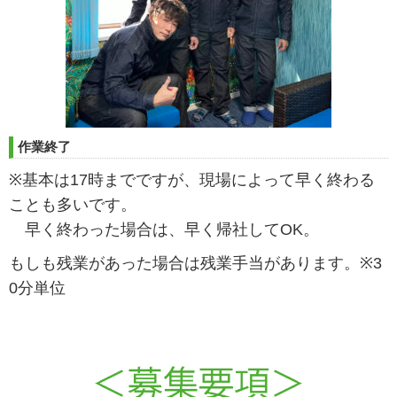
作業終了
※
基本は
17
時までですが、
現場によって早く終わる
ことも多いです。
早く終わった場合は、早く帰社して
OK
。
もしも残業があった場合は残業手当があります。
※3
0
分単位