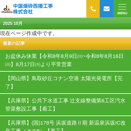
2025 10月
現在ページ作成中です。
最新の記事
お盆休み休業【令和8年8月9日㈰~令和8年8月16日
㈰】8月17日㈪より平常営業
【岡山県】⿃取砂丘コナン空港 太陽光発電所【完
了】
【兵庫県】公共下水道工事 辻支線整備第6工区汚水
管渠敷設工事【着工】
【兵庫県】(国)178号 浜坂道路Ⅱ期 新温泉浜坂IC改
良工事（その8）【着工】