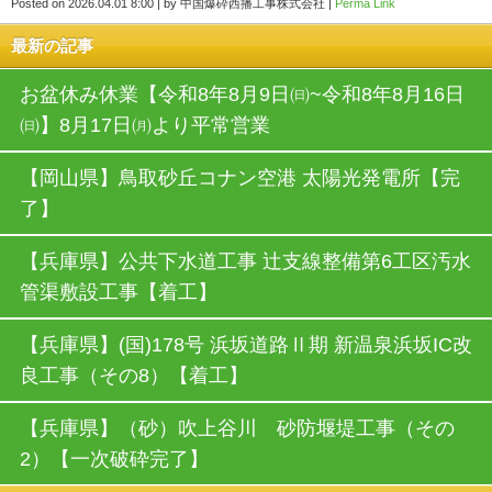
Posted on
2026.04.01 8:00
|
by
中国爆砕西播工事株式会社
|
Perma Link
最新の記事
お盆休み休業【令和8年8月9日㈰~令和8年8月16日
㈰】8月17日㈪より平常営業
【岡山県】⿃取砂丘コナン空港 太陽光発電所【完
了】
【兵庫県】公共下水道工事 辻支線整備第6工区汚水
管渠敷設工事【着工】
【兵庫県】(国)178号 浜坂道路Ⅱ期 新温泉浜坂IC改
良工事（その8）【着工】
【兵庫県】（砂）吹上谷川 砂防堰堤工事（その
2）【一次破砕完了】