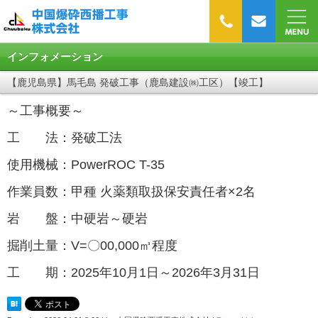
インフォメーション
【鹿児島県】馬毛島 発破工事（鹿島建設㈱工区）【竣工】
～工事概要～
工 法：発破工法
使用機械：PowerROC T-35
作業員数：甲種 火薬類取扱保安責任者×2名
岩 盤：中硬岩～硬岩
掘削土量：V=〇00,000㎥程度
工 期：2025年10月1日～2026年3月31日