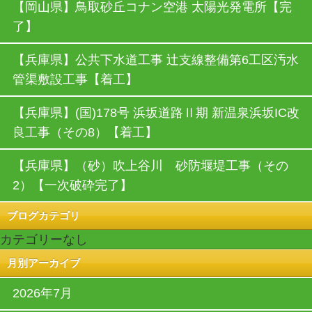
【岡山県】⿃取砂丘コナン空港 太陽光発電所【完
了】
【兵庫県】公共下水道工事 辻支線整備第6工区汚水
管渠敷設工事【着工】
【兵庫県】(国)178号 浜坂道路Ⅱ期 新温泉浜坂IC改
良工事（その8）【着工】
【兵庫県】（砂）吹上谷川 砂防堰堤工事（その
2）【一次破砕完了】
ブログカテゴリ
カテゴリーなし
月別アーカイブ
2026年7月