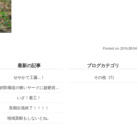
Posted on
2016.08.04 
最新の記事
ブログカテゴリ
(1)
せやかて工藤…！
その他
砂防堰堤の狭いヤードに超硬岩…
いざ！着工！
長期出張終了！！！！
地域貢献もしないとね。