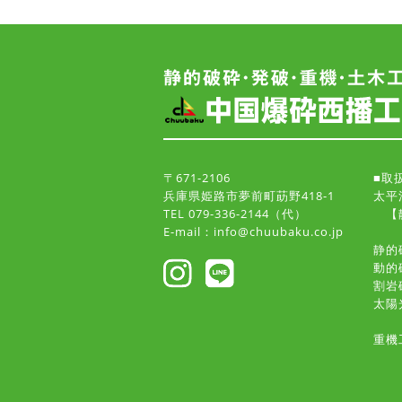
〒671-2106
■取
兵庫県姫路市夢前町莇野418-1
太平
TEL 079-336-2144（代）
【静
E-mail：info@chuubaku.co.jp
静的
動的
割岩
太陽
重機