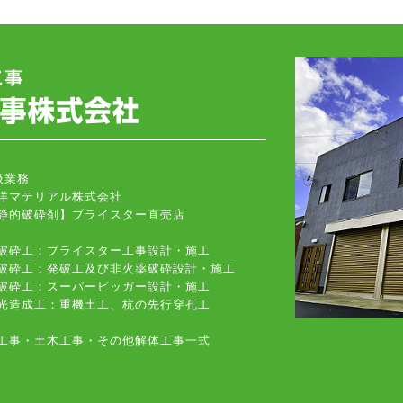
扱業務
洋マテリアル株式会社
的破砕剤】ブライスター直売店
破砕工：ブライスター工事設計・施工
破砕工：発破工及び非火薬破砕設計・施工
破砕工：スーパービッガー設計・施工
光造成工：重機土工、杭の先行穿孔工
工事・土木工事・その他解体工事一式