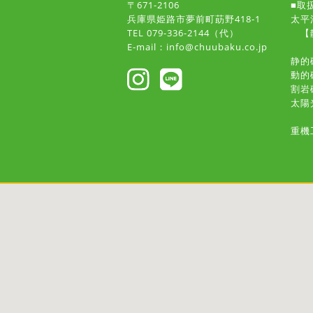
〒671-2106
■取
兵庫県姫路市夢前町莇野418-1
太平
TEL 079-336-2144（代）
【静
E-mail：info@chuubaku.co.jp
静的
動的
割岩
太陽
重機