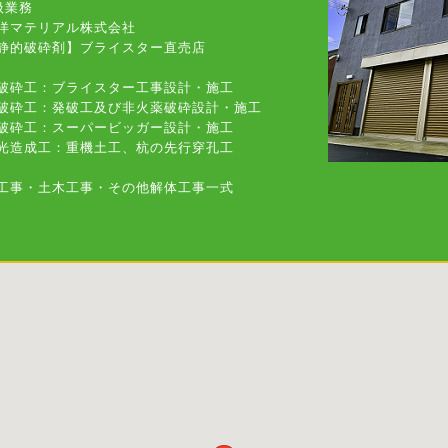
扱業務
洋マテリアル株式会社
的破砕剤】ブライスター直売店
破砕工：ブライスター工事設計・施工
破砕工：発破工及び非火薬破砕設計・施工
破砕工：スーパービッガー設計・施工
光造成工：重機土工、杭の先行穿孔工
工事・土木工事・その他解体工事一式