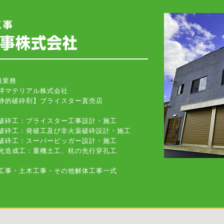
扱業務
洋マテリアル株式会社
的破砕剤】ブライスター直売店
破砕工：ブライスター工事設計・施工
破砕工：発破工及び非火薬破砕設計・施工
破砕工：スーパービッガー設計・施工
光造成工：重機土工、杭の先行穿孔工
工事・土木工事・その他解体工事一式