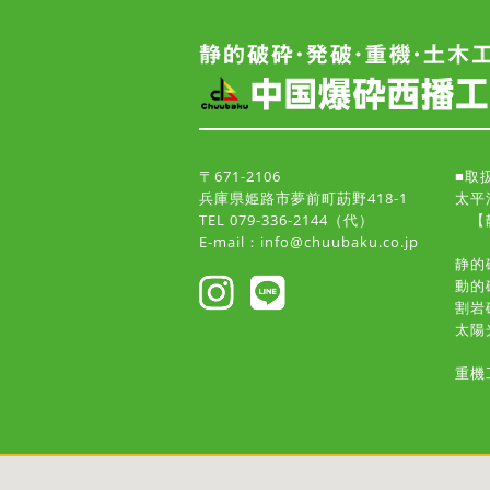
〒671-2106
■取
兵庫県姫路市夢前町莇野418-1
太平
TEL 079-336-2144（代）
【静
E-mail：info@chuubaku.co.jp
静的
動的
割岩
太陽
重機