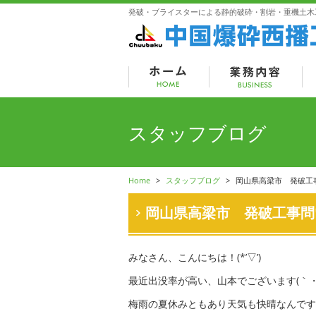
発破・ブライスターによる静的破砕・割岩・重機土木
スタッフブログ
Home
>
スタッフブログ
>
岡山県高梁市 発破工
岡山県高梁市 発破工事問
みなさん、こんにちは！(*’▽’)
最近出没率が高い、山本でございます(｀・
梅雨の夏休みともあり天気も快晴なんです