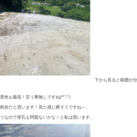
下から見ると範囲が
色も最高！言う事無しですね(*’▽’)
崗岩だと思います！見た感じ硬そうですね～。
うなので穿孔も問題ないかな！と私は思います。