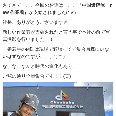
さてさて、、、今回のお話は、、、『
中国爆砕㈱ n
ew 作業着』
が支給されました(*‘∀‘)
社長、ありがとうございます🎉
新しい作業着が支給されたと言う事で本社の前で写
真撮影を行いました！！
一番若手のM氏は現場で頑張ってて集合写真にいな
いはずなのですが、、、”(-“”-)”
な、な、なんと時代の進化もあり、、
ご覧の通り全員集合です！！(笑)