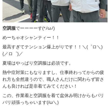
空調服
でーーーーす(*ﾉωﾉ)
めーちゃオシャンティー！！
最高すぎてテンション爆上がりです！！＼(゜ロ＼)
(／ロ゜)／
夏場はやっぱり空調服は必須です。
熱中症対策にもなりますし、仕事終わってからの疲
れ方も全然違うので、職人さんだけに関わらず皆さ
んも良ければ是非着てみてください！
この、作業着と空調服を着て盆休み明けからもバリ
バリ頑張っちゃいます(/ω＼)